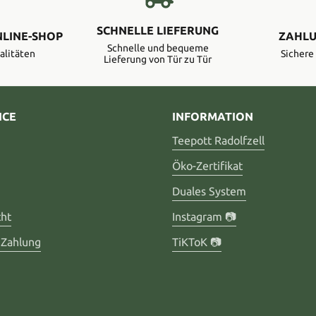
SCHNELLE LIEFERUNG
NLINE-SHOP
ZAHLU
Schnelle und bequeme
alitäten
Sicher
Lieferung von Tür zu Tür
ICE
INFORMATION
Teepott Radolfzell
Öko-Zertifikat
Duales System
cht
Instagram 📷
 Zahlung
TiKToK 📷