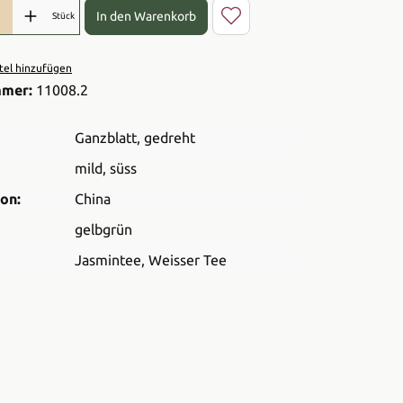
l: Gib den gewünschten Wert ein oder benutze die Schaltflächen 
In den Warenkorb
Stück
el hinzufügen
mmer:
11008.2
Ganzblatt
, gedreht
mild
, süss
on:
China
gelbgrün
Jasmintee
, Weisser Tee