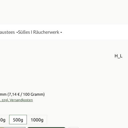
Haustees
Süßes I Räucherwerk
H_L
is:
ramm
(7,14 € / 100 Gramm)
t. zzgl. Versandkosten
en
50g
500g
1000g