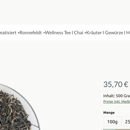
matisiert
Ronnefeldt
Wellness Tee I Chai
Kräuter I Gewürze I 
35,70 €
Regulärer Pre
Inhalt: 500 G
Preise inkl. MwS
auswähl
Menge
100g
2