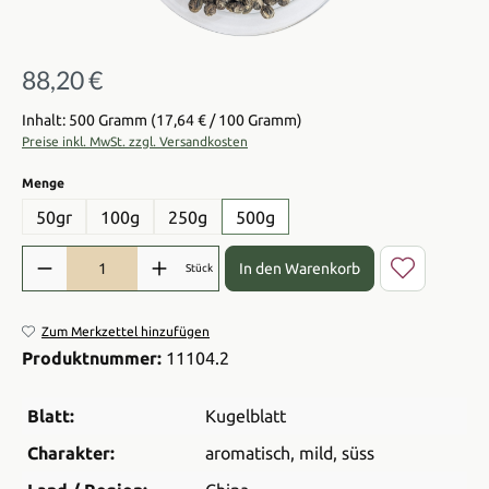
88,20 €
Regulärer Preis:
Inhalt: 500 Gramm
(17,64 € / 100 Gramm)
Preise inkl. MwSt. zzgl. Versandkosten
auswählen
Menge
50gr
100g
250g
500g
Produkt Anzahl: Gib den gewünschten Wert ein oder benutze die Sch
In den Warenkorb
Stück
Zum Merkzettel hinzufügen
Produktnummer:
11104.2
Blatt:
Kugelblatt
Charakter:
aromatisch
, mild
, süss