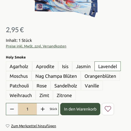
2,95 €
Regulärer Preis:
Inhalt: 1 Stück
Preise inkl. MwSt. zzgl. Versandkosten
auswählen
Holy Smoke
Agarholz
Aprodite
Isis
Jasmin
Lavendel
Moschus
Nag Champa Blüten
Orangenblüten
Patchouli
Rose
Sandelholz
Vanille
Weihrauch
Zimt
Zitrone
Produkt Anzahl: Gib den gewünschten Wert ein oder benutze die Sch
In den Warenkorb
Stück
Zum Merkzettel hinzufügen