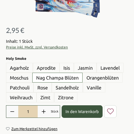
2,95 €
Regulärer Preis:
Inhalt: 1 Stück
Preise inkl. MwSt. zzgl. Versandkosten
auswählen
Holy Smoke
Agarholz
Aprodite
Isis
Jasmin
Lavendel
Moschus
Nag Champa Blüten
Orangenblüten
Patchouli
Rose
Sandelholz
Vanille
Weihrauch
Zimt
Zitrone
Produkt Anzahl: Gib den gewünschten Wert ein oder benutze die Sch
In den Warenkorb
Stück
Zum Merkzettel hinzufügen