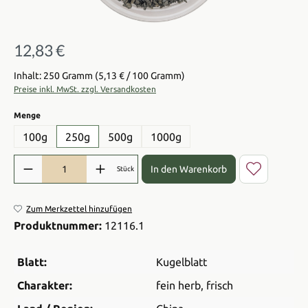
12,83 €
Regulärer Preis:
Inhalt: 250 Gramm
(5,13 € / 100 Gramm)
Preise inkl. MwSt. zzgl. Versandkosten
auswählen
Menge
100g
250g
500g
1000g
Produkt Anzahl: Gib den gewünschten Wert ein oder benutze die Sch
In den Warenkorb
Stück
Zum Merkzettel hinzufügen
Produktnummer:
12116.1
Blatt:
Kugelblatt
Charakter:
fein herb
, frisch