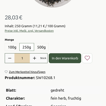
28,03 €
Regulärer Preis:
Inhalt: 250 Gramm
(11,21 € / 100 Gramm)
Preise inkl. MwSt. zzgl. Versandkosten
auswählen
Menge
100g
250g
500g
Produkt Anzahl: Gib den gewünschten Wert ein oder benutze die Sch
In den Warenkorb
Stück
Zum Merkzettel hinzufügen
Produktnummer:
SW10268.1
Blatt:
gedreht
Charakter:
fein herb
, fruchtig