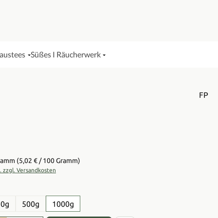
Haustees
Süßes I Räucherwerk
FP
is:
Gramm
(5,02 € / 100 Gramm)
t. zzgl. Versandkosten
en
50g
500g
1000g