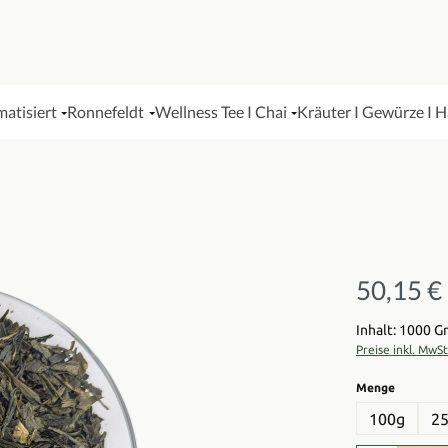
matisiert
Ronnefeldt
Wellness Tee I Chai
Kräuter I Gewürze I 
50,15 €
Regulärer Pre
Inhalt: 1000 
Preise inkl. MwS
auswähl
Menge
100g
2