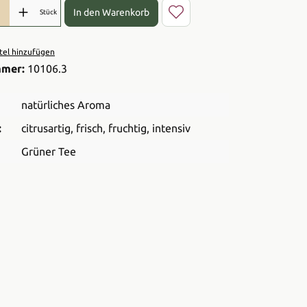
l: Gib den gewünschten Wert ein oder benutze die Schaltflächen 
In den Warenkorb
Stück
el hinzufügen
mmer:
10106.3
natürliches Aroma
:
citrusartig
, frisch
, fruchtig
, intensiv
Grüner Tee