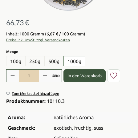
66,73 €
Regulärer Preis:
Inhalt: 1000 Gramm
(6,67 € / 100 Gramm)
Preise inkl. MwSt. zzgl. Versandkosten
auswählen
Menge
100g
250g
500g
1000g
Produkt Anzahl: Gib den gewünschten Wert ein oder benutze die Sch
In den Warenkorb
Stück
Zum Merkzettel hinzufügen
Produktnummer:
10110.3
Aroma:
natürliches Aroma
Geschmack:
exotisch
, fruchtig
, süss