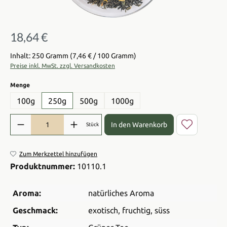
18,64 €
Regulärer Preis:
Inhalt: 250 Gramm
(7,46 € / 100 Gramm)
Preise inkl. MwSt. zzgl. Versandkosten
auswählen
Menge
100g
250g
500g
1000g
Produkt Anzahl: Gib den gewünschten Wert ein oder benutze die Sch
In den Warenkorb
Stück
Zum Merkzettel hinzufügen
Produktnummer:
10110.1
Aroma:
natürliches Aroma
Geschmack:
exotisch
, fruchtig
, süss