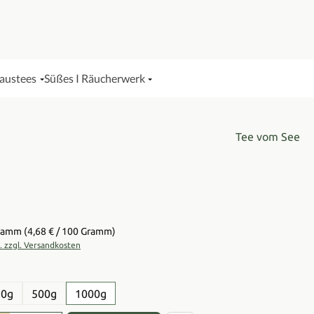
Haustees
Süßes I Räucherwerk
Tee vom See
is:
Gramm
(4,68 € / 100 Gramm)
t. zzgl. Versandkosten
en
50g
500g
1000g