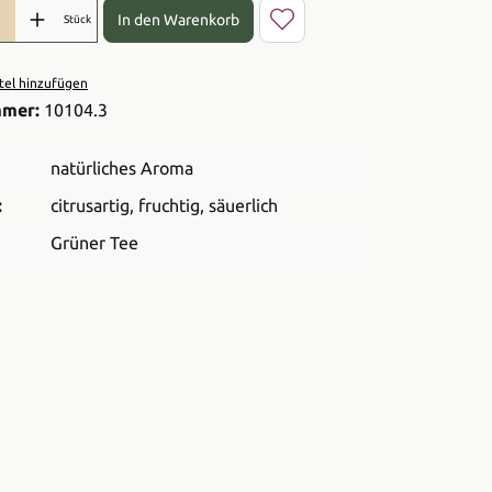
l: Gib den gewünschten Wert ein oder benutze die Schaltflächen 
In den Warenkorb
Stück
el hinzufügen
mmer:
10104.3
natürliches Aroma
:
citrusartig
, fruchtig
, säuerlich
Grüner Tee