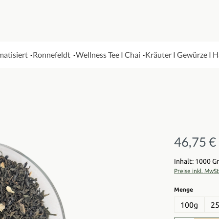
matisiert
Ronnefeldt
Wellness Tee I Chai
Kräuter I Gewürze I 
46,75 €
Regulärer Pre
Inhalt: 1000 
Preise inkl. MwS
auswähl
Menge
100g
2