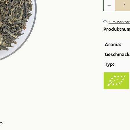
Produkt Anzah
Zum Merkzett
Produktnu
Aroma:
Geschmack
Typ:
o"