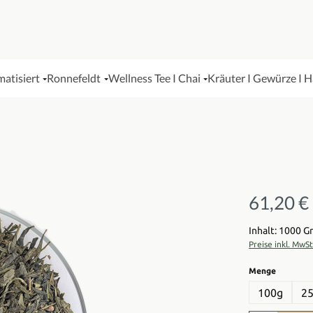
matisiert
Ronnefeldt
Wellness Tee I Chai
Kräuter I Gewürze I 
61,20 €
Regulärer Pre
Inhalt: 1000 
Preise inkl. MwS
auswähl
Menge
100g
2