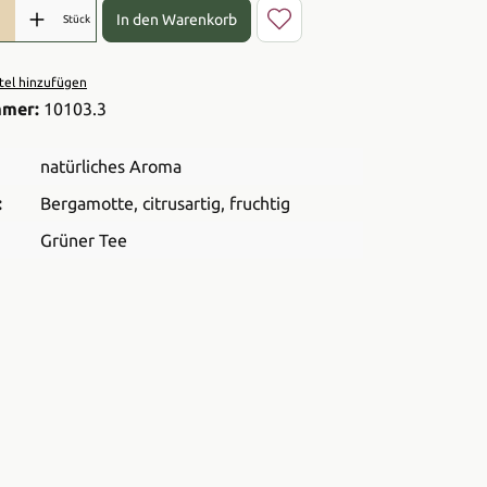
l: Gib den gewünschten Wert ein oder benutze die Schaltflächen 
In den Warenkorb
Stück
el hinzufügen
mmer:
10103.3
natürliches Aroma
:
Bergamotte
, citrusartig
, fruchtig
Grüner Tee