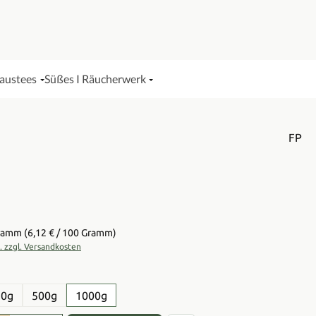
Haustees
Süßes I Räucherwerk
FP
is:
Gramm
(6,12 € / 100 Gramm)
t. zzgl. Versandkosten
en
50g
500g
1000g