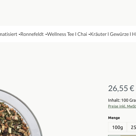
matisiert
Ronnefeldt
Wellness Tee I Chai
Kräuter I Gewürze I 
26,55 €
Regulärer Pre
Inhalt: 100 G
Preise inkl. MwS
auswähl
Menge
100g
2