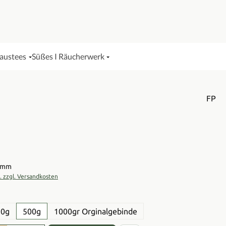
Haustees
Süßes I Räucherwerk
FP
is:
ramm
t. zzgl. Versandkosten
en
50g
500g
1000gr Orginalgebinde