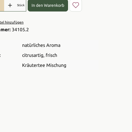
l: Gib den gewünschten Wert ein oder benutze die Schaltflächen 
In den Warenkorb
Stück
el hinzufügen
mmer:
34105.2
natürliches Aroma
:
citrusartig
, frisch
Kräutertee Mischung