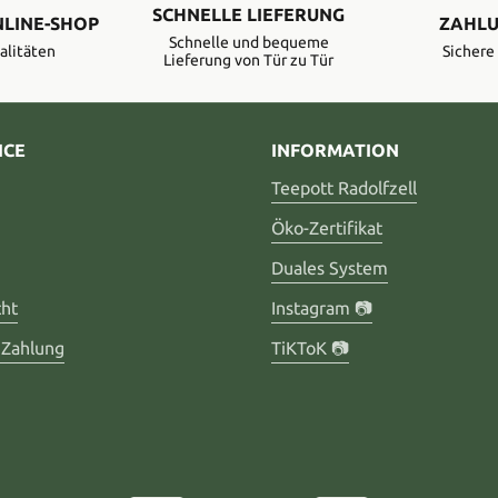
SCHNELLE LIEFERUNG
NLINE-SHOP
ZAHLU
Schnelle und bequeme
alitäten
Sicher
Lieferung von Tür zu Tür
ICE
INFORMATION
Teepott Radolfzell
Öko-Zertifikat
Duales System
cht
Instagram 📷
 Zahlung
TiKToK 📷