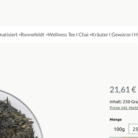
matisiert
Ronnefeldt
Wellness Tee I Chai
Kräuter I Gewürze I 
21,61 €
Regulärer Pre
Inhalt: 250 G
Preise inkl. MwS
auswähl
Menge
100g
2