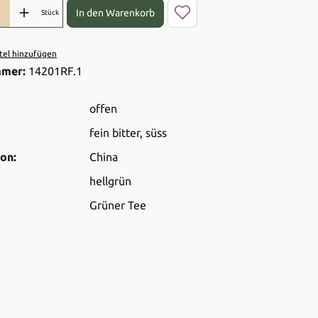
l: Gib den gewünschten Wert ein oder benutze die Schaltflächen 
In den Warenkorb
Stück
el hinzufügen
mmer:
14201RF.1
offen
fein bitter
, süss
on:
China
hellgrün
Grüner Tee