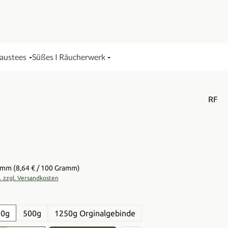
Haustees
Süßes I Räucherwerk
RF
is:
ramm
(8,64 € / 100 Gramm)
t. zzgl. Versandkosten
en
50g
500g
1250g Orginalgebinde