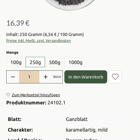
16,39 €
Regulärer Preis:
Inhalt: 250 Gramm
(6,56 € / 100 Gramm)
Preise inkl. MwSt. zzgl. Versandkosten
auswählen
Menge
100g
250g
500g
1000g
Produkt Anzahl: Gib den gewünschten Wert ein oder benutze die Sch
In den Warenkorb
Stück
Zum Merkzettel hinzufügen
Produktnummer:
24102.1
Blatt:
Ganzblatt
Charakter:
karamellartig
, mild