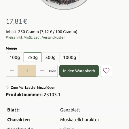
17,81 €
Regulärer Preis:
Inhalt: 250 Gramm
(7,12 € / 100 Gramm)
Preise inkl. MwSt. zzgl. Versandkosten
auswählen
Menge
100g
250g
500g
1000g
Produkt Anzahl: Gib den gewünschten Wert ein oder benutze die Sch
In den Warenkorb
Stück
Zum Merkzettel hinzufügen
Produktnummer:
23103.1
Blatt:
Ganzblatt
Charakter:
Muskatellcharakter