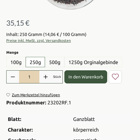
35,15 €
Regulärer Preis:
Inhalt: 250 Gramm
(14,06 € / 100 Gramm)
Preise inkl. MwSt. zzgl. Versandkosten
auswählen
Menge
100g
250g
500g
1250g Orginalgebinde
Produkt Anzahl: Gib den gewünschten Wert ein oder benutze die Sch
In den Warenkorb
Stück
Zum Merkzettel hinzufügen
Produktnummer:
23202RF.1
Blatt:
Ganzblatt
Charakter:
körperreich