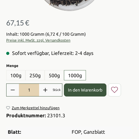
67,15 €
Regulärer Preis:
Inhalt: 1000 Gramm
(6,72 € / 100 Gramm)
Preise inkl. MwSt. zzgl. Versandkosten
Sofort verfügbar, Lieferzeit: 2-4 days
auswählen
Menge
100g
250g
500g
1000g
Produkt Anzahl: Gib den gewünschten Wert ein oder benutze die Sch
In den Warenkorb
Stück
Zum Merkzettel hinzufügen
Produktnummer:
23101.3
Blatt:
FOP
, Ganzblatt