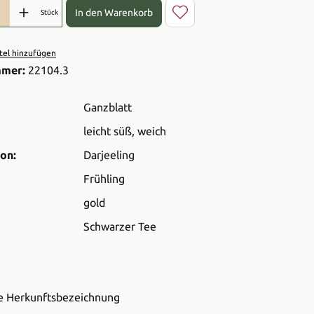
l: Gib den gewünschten Wert ein oder benutze die Schaltflächen 
In den Warenkorb
Stück
el hinzufügen
mmer:
22104.3
Ganzblatt
leicht süß
, weich
on:
Darjeeling
Frühling
gold
Schwarzer Tee