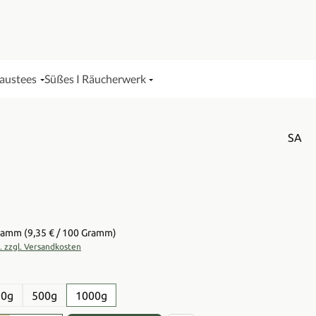
Haustees
Süßes I Räucherwerk
SA
is:
Gramm
(9,35 € / 100 Gramm)
t. zzgl. Versandkosten
en
50g
500g
1000g