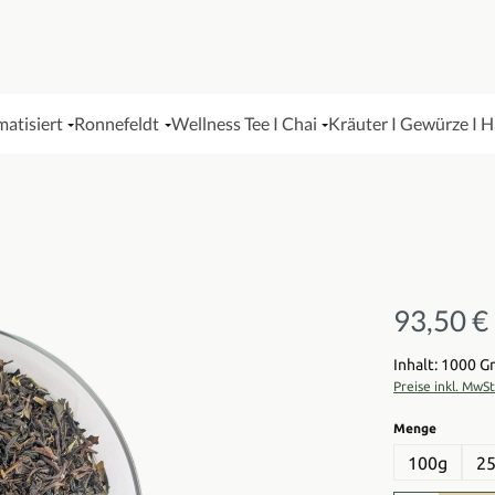
matisiert
Ronnefeldt
Wellness Tee I Chai
Kräuter I Gewürze I 
93,50 €
Regulärer Pre
Inhalt: 1000 
Preise inkl. MwS
auswähl
Menge
100g
2