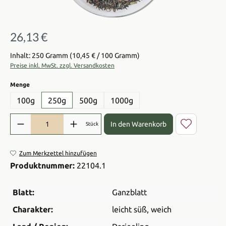
26,13 €
Regulärer Preis:
Inhalt: 250 Gramm
(10,45 € / 100 Gramm)
Preise inkl. MwSt. zzgl. Versandkosten
auswählen
Menge
100g
250g
500g
1000g
Produkt Anzahl: Gib den gewünschten Wert ein oder benutze die Sch
In den Warenkorb
Stück
Zum Merkzettel hinzufügen
Produktnummer:
22104.1
Blatt:
Ganzblatt
Charakter:
leicht süß
, weich