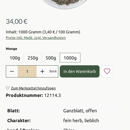
34,00 €
Regulärer Preis:
Inhalt: 1000 Gramm
(3,40 € / 100 Gramm)
Preise inkl. MwSt. zzgl. Versandkosten
auswählen
Menge
100g
250g
500g
1000g
Produkt Anzahl: Gib den gewünschten Wert ein oder benutze die Sch
In den Warenkorb
Stück
Zum Merkzettel hinzufügen
Produktnummer:
12114.3
Blatt:
Ganzblatt
, offen
Charakter:
fein herb
, lieblich