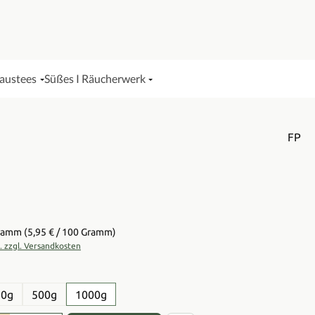
Haustees
Süßes I Räucherwerk
FP
is:
Gramm
(5,95 € / 100 Gramm)
t. zzgl. Versandkosten
en
50g
500g
1000g