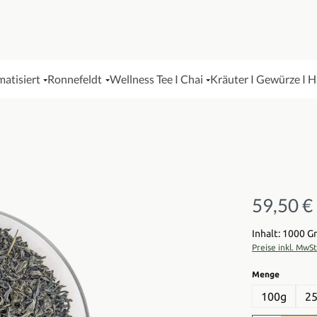
matisiert
Ronnefeldt
Wellness Tee I Chai
Kräuter I Gewürze I 
59,50 €
Regulärer Pre
Inhalt: 1000 
Preise inkl. MwS
auswähl
Menge
100g
2