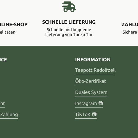
SCHNELLE LIEFERUNG
NLINE-SHOP
ZAHLU
Schnelle und bequeme
alitäten
Sicher
Lieferung von Tür zu Tür
ICE
INFORMATION
Teepott Radolfzell
Öko-Zertifikat
Duales System
cht
Instagram 📷
 Zahlung
TiKToK 📷