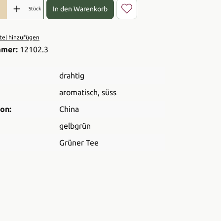
l: Gib den gewünschten Wert ein oder benutze die Schaltflächen 
In den Warenkorb
Stück
el hinzufügen
mmer:
12102.3
drahtig
aromatisch
, süss
on:
China
gelbgrün
Grüner Tee