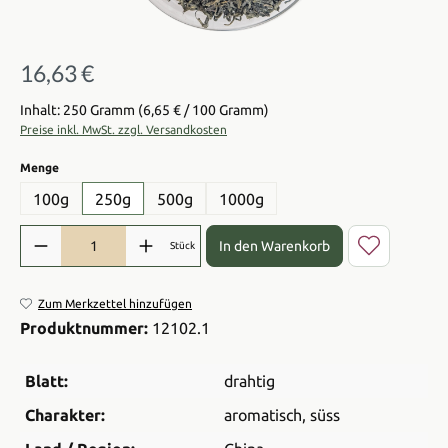
16,63 €
Regulärer Preis:
Inhalt: 250 Gramm
(6,65 € / 100 Gramm)
Preise inkl. MwSt. zzgl. Versandkosten
auswählen
Menge
100g
250g
500g
1000g
Produkt Anzahl: Gib den gewünschten Wert ein oder benutze die Sch
In den Warenkorb
Stück
Zum Merkzettel hinzufügen
Produktnummer:
12102.1
Blatt:
drahtig
Charakter:
aromatisch
, süss