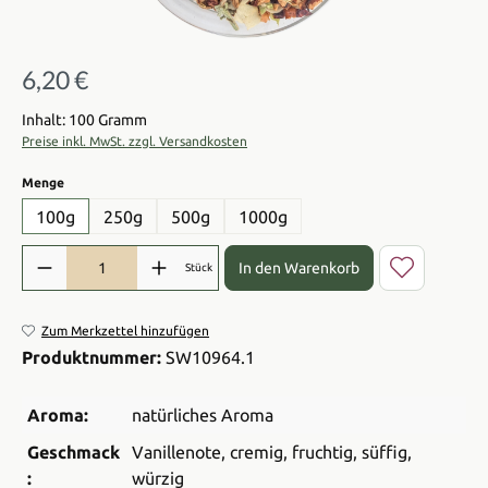
6,20 €
Regulärer Preis:
Inhalt: 100 Gramm
Preise inkl. MwSt. zzgl. Versandkosten
auswählen
Menge
100g
250g
500g
1000g
Produkt Anzahl: Gib den gewünschten Wert ein oder benutze die Sch
In den Warenkorb
Stück
Zum Merkzettel hinzufügen
Produktnummer:
SW10964.1
Aroma:
natürliches Aroma
Geschmack
Vanillenote
, cremig
, fruchtig
, süffig
,
:
würzig