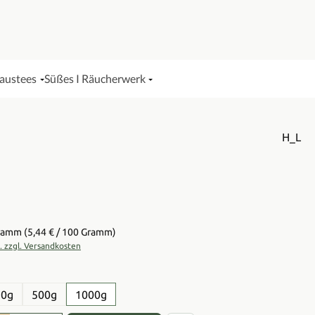
Haustees
Süßes I Räucherwerk
H_L
is:
Gramm
(5,44 € / 100 Gramm)
t. zzgl. Versandkosten
en
50g
500g
1000g