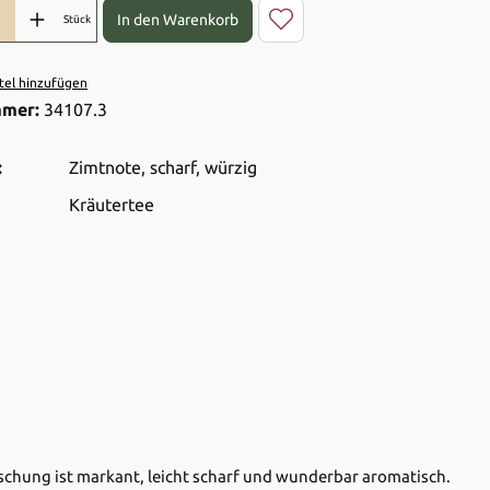
l: Gib den gewünschten Wert ein oder benutze die Schaltflächen 
In den Warenkorb
Stück
el hinzufügen
mmer:
34107.3
:
Zimtnote
, scharf
, würzig
Kräutertee
Mischung ist markant, leicht scharf und wunderbar aromatisch.