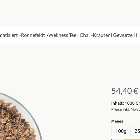
matisiert
Ronnefeldt
Wellness Tee I Chai
Kräuter I Gewürze I 
54,40 €
Regulärer Pre
Inhalt: 1000 
Preise inkl. MwS
auswähl
Menge
100g
2