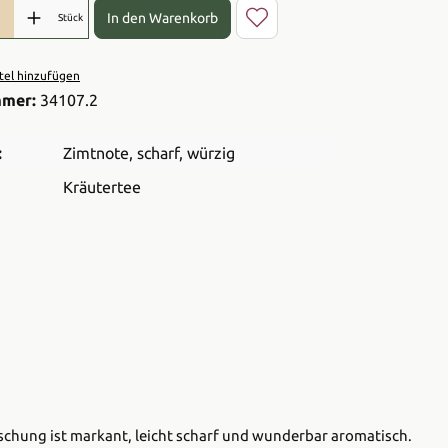
l: Gib den gewünschten Wert ein oder benutze die Schaltflächen 
In den Warenkorb
Stück
el hinzufügen
mmer:
34107.2
:
Zimtnote
, scharf
, würzig
Kräutertee
Mischung ist markant, leicht scharf und wunderbar aromatisch.