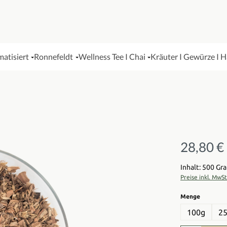
matisiert
Ronnefeldt
Wellness Tee I Chai
Kräuter I Gewürze I 
28,80 €
Regulärer Pre
Inhalt: 500 G
Preise inkl. MwS
auswähl
Menge
100g
2