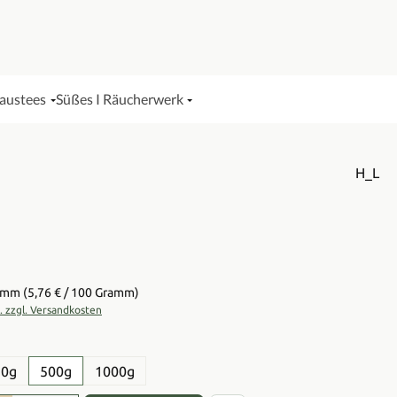
Haustees
Süßes I Räucherwerk
H_L
is:
ramm
(5,76 € / 100 Gramm)
t. zzgl. Versandkosten
en
50g
500g
1000g