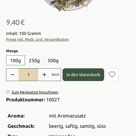
9,40 €
Regulärer Preis:
Inhalt: 100 Gramm
Preise inkl. MwSt. zzgl. Versandkosten
auswählen
Menge
100g
250g
500g
Produkt Anzahl: Gib den gewünschten Wert ein oder benutze die Sch
In den Warenkorb
Stück
Zum Merkzettel hinzufügen
Produktnummer:
10027
Aroma:
mit Aromazusatz
Geschmack:
beerig
, saftig
, samtig
, süss