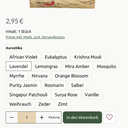
2,95 €
Regulärer Preis:
Inhalt: 1 Stück
Preise inkl. MwSt. zzgl. Versandkosten
auswählen
Auroshika
African Violet
Eukalyptus
Krishna Musk
Lavendel
Lemongras
Mira Amber
Mosquito
Myrrhe
Nirvana
Orange Blossom
Purity Jasmin
Rosmarin
Salbei
Singapur Patchouli
Surya Rose
Vanille
Weihrauch
Zeder
Zimt
Produkt Anzahl: Gib den gewünschten Wert ein oder benutze die Sch
In den Warenkorb
Packung