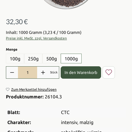
32,30 €
Regulärer Preis:
Inhalt: 1000 Gramm
(3,23 € / 100 Gramm)
Preise inkl. MwSt. zzgl. Versandkosten
auswählen
Menge
100g
250g
500g
1000g
Produkt Anzahl: Gib den gewünschten Wert ein oder benutze die Sch
In den Warenkorb
Stück
Zum Merkzettel hinzufügen
Produktnummer:
26104.3
Blatt:
CTC
Charakter:
intensiv
, malzig