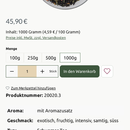
45,90 €
Regulärer Preis:
Inhalt: 1000 Gramm
(4,59 € / 100 Gramm)
Preise inkl. MwSt. zzgl. Versandkosten
auswählen
Menge
100g
250g
500g
1000g
Produkt Anzahl: Gib den gewünschten Wert ein oder benutze die Sch
In den Warenkorb
Stück
Zum Merkzettel hinzufügen
Produktnummer:
20020.3
Aroma:
mit Aromazusatz
Geschmack:
exotisch
, fruchtig
, intensiv
, samtig
, süss