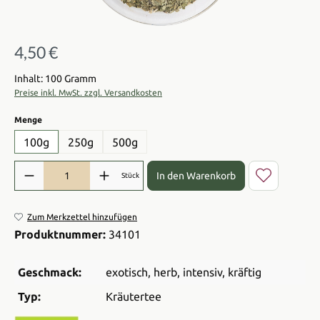
4,50 €
Regulärer Preis:
Inhalt: 100 Gramm
Preise inkl. MwSt. zzgl. Versandkosten
auswählen
Menge
100g
250g
500g
Produkt Anzahl: Gib den gewünschten Wert ein oder benutze die Sch
In den Warenkorb
Stück
Zum Merkzettel hinzufügen
Produktnummer:
34101
Geschmack:
exotisch
, herb
, intensiv
, kräftig
Typ:
Kräutertee