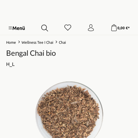
Menü
0,00 €*
Home
Wellness Tee I Chai
Chai
Bengal Chai bio
H_L
Bildergalerie überspringen