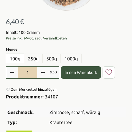
6,40 €
Regulärer Preis:
Inhalt: 100 Gramm
Preise inkl. MwSt. zzgl. Versandkosten
auswählen
Menge
100g
250g
500g
1000g
Produkt Anzahl: Gib den gewünschten Wert ein oder benutze die Sch
In den Warenkorb
Stück
Zum Merkzettel hinzufügen
Produktnummer:
34107
Geschmack:
Zimtnote
, scharf
, würzig
Typ:
Kräutertee