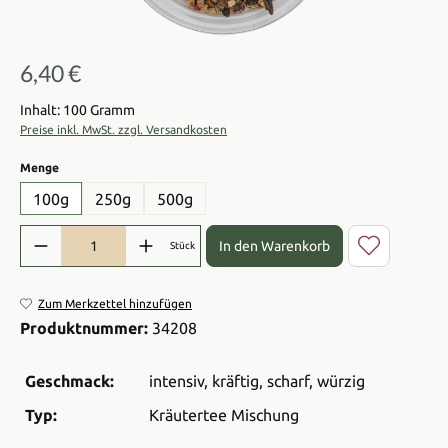
6,40 €
Regulärer Preis:
Inhalt: 100 Gramm
Preise inkl. MwSt. zzgl. Versandkosten
auswählen
Menge
100g
250g
500g
Produkt Anzahl: Gib den gewünschten Wert ein oder benutze die Sch
In den Warenkorb
Stück
Zum Merkzettel hinzufügen
Produktnummer:
34208
Geschmack:
intensiv
, kräftig
, scharf
, würzig
Typ:
Kräutertee Mischung