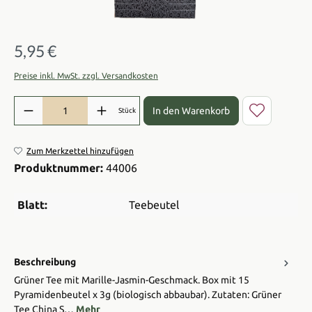
5,95 €
Regulärer Preis:
Preise inkl. MwSt. zzgl. Versandkosten
Produkt Anzahl: Gib den gewünschten Wert ein oder benutze die Sch
In den Warenkorb
Stück
Zum Merkzettel hinzufügen
Produktnummer:
44006
Blatt:
Teebeutel
Beschreibung
Grüner Tee mit Marille-Jasmin-Geschmack. Box mit 15
Pyramidenbeutel x 3g (biologisch abbaubar). Zutaten: Grüner
Tee China S…
Mehr