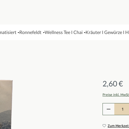
matisiert
Ronnefeldt
Wellness Tee I Chai
Kräuter I Gewürze I 
2,60 €
Regulärer Pre
Preise inkl. MwS
Produkt Anzah
Zum Merkzett