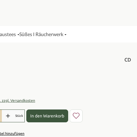
Haustees
Süßes I Räucherwerk
CD
is:
t. zzgl. Versandkosten
l: Gib den gewünschten Wert ein oder benutze die Schaltflächen 
In den Warenkorb
Stück
el hinzufügen