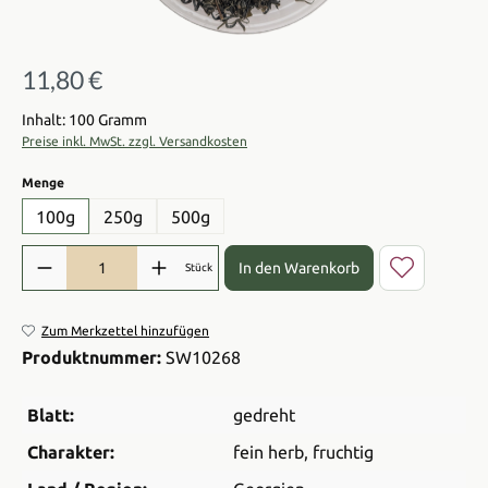
11,80 €
Regulärer Preis:
Inhalt: 100 Gramm
Preise inkl. MwSt. zzgl. Versandkosten
auswählen
Menge
100g
250g
500g
Produkt Anzahl: Gib den gewünschten Wert ein oder benutze die Sch
In den Warenkorb
Stück
Zum Merkzettel hinzufügen
Produktnummer:
SW10268
Blatt:
gedreht
Charakter:
fein herb
, fruchtig