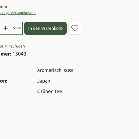
ramm
t. zzgl. Versandkosten
l: Gib den gewünschten Wert ein oder benutze die Schaltflächen 
In den Warenkorb
Stück
el hinzufügen
mmer:
15043
aromatisch
, süss
on:
Japan
Grüner Tee