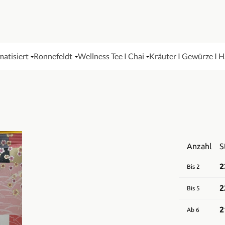
matisiert
Ronnefeldt
Wellness Tee I Chai
Kräuter I Gewürze I 
Anzahl
S
2
Bis
2
2
Bis
5
2
Ab
6