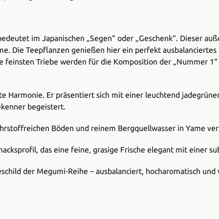
 bedeutet im Japanischen „Segen“ oder „Geschenk“. Dieser au
 Die Teepflanzen genießen hier ein perfekt ausbalanciertes M
ie feinsten Triebe werden für die Komposition der „Nummer 1“
ete Harmonie. Er präsentiert sich mit einer leuchtend jadegrün
ekenner begeistert.
rstoffreichen Böden und reinem Bergquellwasser in Yame verle
sprofil, das eine feine, grasige Frische elegant mit einer su
schild der Megumi-Reihe – ausbalanciert, hocharomatisch und