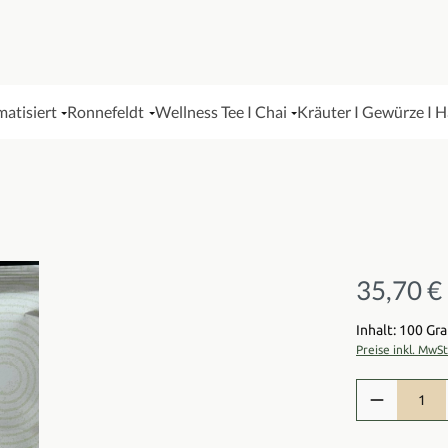
matisiert
Ronnefeldt
Wellness Tee I Chai
Kräuter I Gewürze I 
35,70 €
Regulärer Pre
Inhalt: 100 G
Preise inkl. MwS
Produkt Anzah