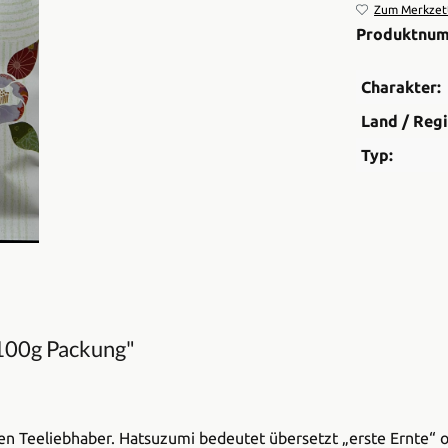
Zum Merkzett
Produktnu
Charakter:
Land / Regi
Typ:
100g Packung"
den Teeliebhaber. Hatsuzumi bedeutet übersetzt „erste Ernte“ o