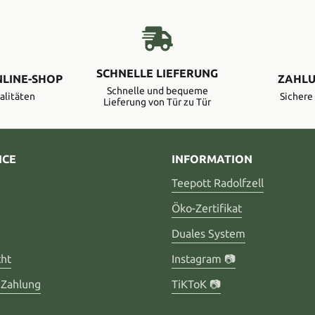
SCHNELLE LIEFERUNG
NLINE-SHOP
ZAHLU
Schnelle und bequeme
alitäten
Sicher
Lieferung von Tür zu Tür
ICE
INFORMATION
Teepott Radolfzell
Öko-Zertifikat
Duales System
cht
Instagram 📷
 Zahlung
TiKToK 📷