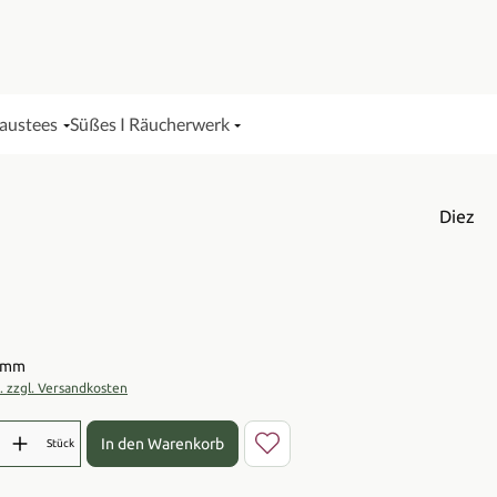
Haustees
Süßes I Räucherwerk
Diez
is:
ramm
t. zzgl. Versandkosten
l: Gib den gewünschten Wert ein oder benutze die Schaltflächen 
In den Warenkorb
Stück