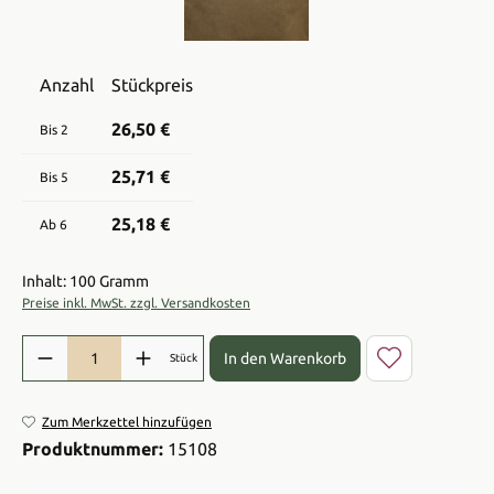
Anzahl
Stückpreis
26,50 €
Bis
2
25,71 €
Bis
5
25,18 €
Ab
6
Inhalt: 100 Gramm
Preise inkl. MwSt. zzgl. Versandkosten
Produkt Anzahl: Gib den gewünschten Wert ein oder benutze die Sch
In den Warenkorb
Stück
Zum Merkzettel hinzufügen
Produktnummer:
15108