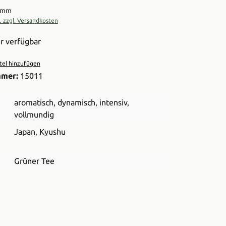
ramm
t. zzgl. Versandkosten
r verfügbar
el hinzufügen
mmer:
15011
aromatisch
, dynamisch
, intensiv
,
vollmundig
Japan
, Kyushu
Grüner Tee