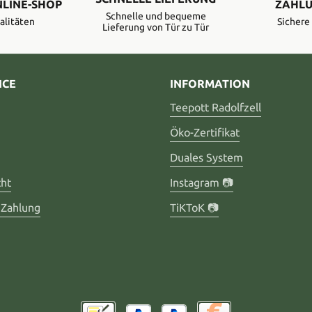
NLINE-SHOP
ZAHLU
Schnelle und bequeme
alitäten
Sicher
Lieferung von Tür zu Tür
ICE
INFORMATION
Teepott Radolfzell
Öko-Zertifikat
Duales System
cht
Instagram 📷
 Zahlung
TiKToK 📷