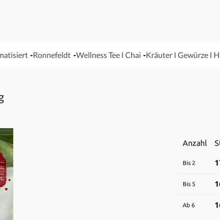
matisiert
Ronnefeldt
Wellness Tee I Chai
Kräuter I Gewürze I 
g
Anzahl
S
1
Bis
2
1
Bis
5
1
Ab
6