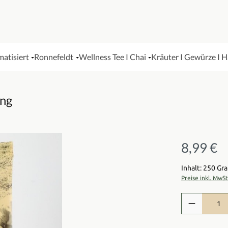
matisiert
Ronnefeldt
Wellness Tee I Chai
Kräuter I Gewürze I 
ung
8,99 €
Regulärer Pre
Inhalt: 250 G
Preise inkl. MwS
Produkt Anzah