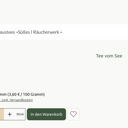
Haustees
Süßes I Räucherwerk
Tee vom See
is:
ramm
(3,60 € / 100 Gramm)
t. zzgl. Versandkosten
l: Gib den gewünschten Wert ein oder benutze die Schaltflächen 
In den Warenkorb
Stück