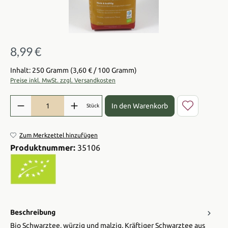
8,99 €
Regulärer Preis:
Inhalt: 250 Gramm
(3,60 € / 100 Gramm)
Preise inkl. MwSt. zzgl. Versandkosten
Produkt Anzahl: Gib den gewünschten Wert ein oder benutze die Sch
In den Warenkorb
Stück
Zum Merkzettel hinzufügen
Produktnummer:
35106
Beschreibung
Bio Schwarztee, würzig und malzig. Kräftiger Schwarztee aus