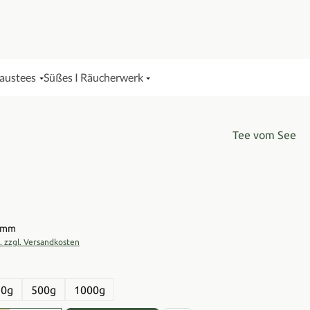
Haustees
Süßes I Räucherwerk
Tee vom See
is:
ramm
t. zzgl. Versandkosten
en
50g
500g
1000g