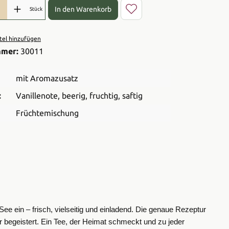
l: Gib den gewünschten Wert ein oder benutze die Schaltflächen 
In den Warenkorb
Stück
el hinzufügen
mmer:
30011
mit Aromazusatz
:
Vanillenote
, beerig
, fruchtig
, saftig
Früchtemischung
e ein – frisch, vielseitig und einladend. Die genaue Rezeptur
 begeistert. Ein Tee, der Heimat schmeckt und zu jeder