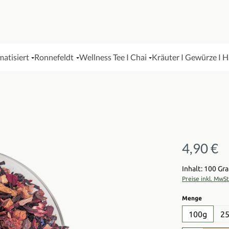
matisiert
Ronnefeldt
Wellness Tee I Chai
Kräuter I Gewürze I 
4,90 €
Regulärer Pre
Inhalt: 100 G
Preise inkl. MwS
auswähl
Menge
100g
2