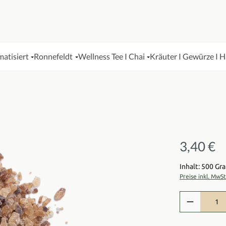
matisiert
Ronnefeldt
Wellness Tee I Chai
Kräuter I Gewürze I 
3,40 €
Regulärer Pre
Inhalt: 500 G
Preise inkl. MwS
Produkt Anzah