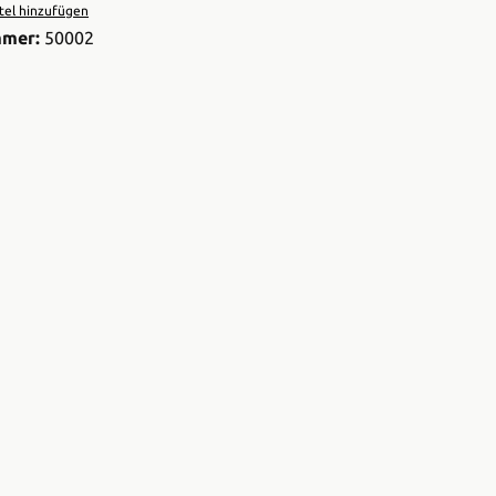
el hinzufügen
mmer:
50002