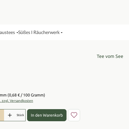
Haustees
Süßes I Räucherwerk
Tee vom See
is:
ramm
(0,68 € / 100 Gramm)
t. zzgl. Versandkosten
l: Gib den gewünschten Wert ein oder benutze die Schaltflächen 
In den Warenkorb
Stück