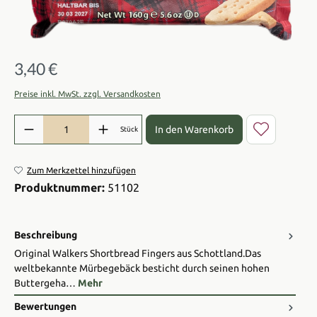
3,40 €
Regulärer Preis:
Preise inkl. MwSt. zzgl. Versandkosten
Produkt Anzahl: Gib den gewünschten Wert ein oder benutze die Sch
In den Warenkorb
Stück
Zum Merkzettel hinzufügen
Produktnummer:
51102
Beschreibung
Original Walkers Shortbread Fingers aus Schottland.Das
weltbekannte Mürbegebäck besticht durch seinen hohen
Buttergeha…
Mehr
Bewertungen