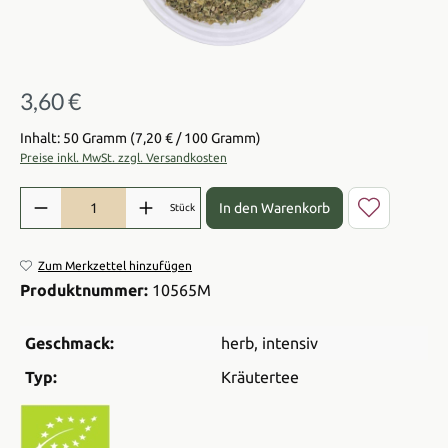
3,60 €
Regulärer Preis:
Inhalt: 50 Gramm
(7,20 € / 100 Gramm)
Preise inkl. MwSt. zzgl. Versandkosten
Produkt Anzahl: Gib den gewünschten Wert ein oder benutze die Sch
In den Warenkorb
Stück
Zum Merkzettel hinzufügen
Produktnummer:
10565M
Geschmack:
herb
, intensiv
Typ:
Kräutertee