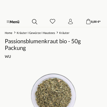
Menü
0,00 €*
Home
Kräuter I Gewürze I Haustees
Kräuter
Passionsblumenkraut bio - 50g
Packung
WU
Bildergalerie überspringen