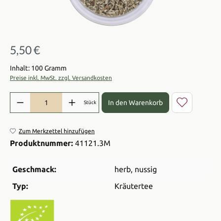
5,50 €
Regulärer Preis:
Inhalt: 100 Gramm
Preise inkl. MwSt. zzgl. Versandkosten
Produkt Anzahl: Gib den gewünschten Wert ein oder benutze die Sch
In den Warenkorb
Stück
Zum Merkzettel hinzufügen
Produktnummer:
41121.3M
Geschmack:
herb
, nussig
Typ:
Kräutertee