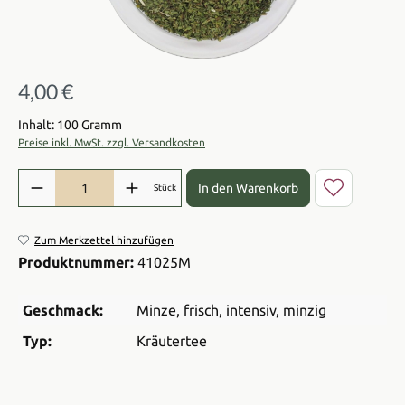
4,00 €
Regulärer Preis:
Inhalt: 100 Gramm
Preise inkl. MwSt. zzgl. Versandkosten
Produkt Anzahl: Gib den gewünschten Wert ein oder benutze die Sch
In den Warenkorb
Stück
Zum Merkzettel hinzufügen
Produktnummer:
41025M
Geschmack:
Minze
, frisch
, intensiv
, minzig
Typ:
Kräutertee