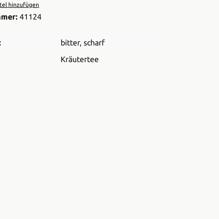
el hinzufügen
mmer:
41124
:
bitter
, scharf
Kräutertee