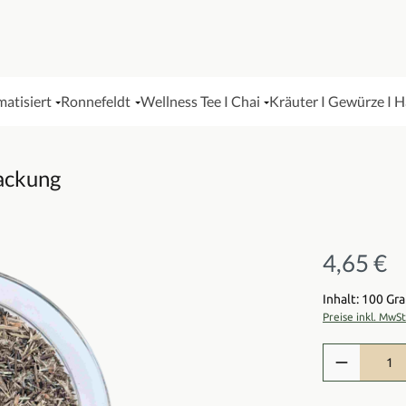
matisiert
Ronnefeldt
Wellness Tee I Chai
Kräuter I Gewürze I 
Packung
4,65 €
Regulärer Pre
Inhalt: 100 G
Preise inkl. MwS
Produkt Anzah