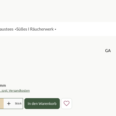
Haustees
Süßes I Räucherwerk
GA
is:
ramm
t. zzgl. Versandkosten
l: Gib den gewünschten Wert ein oder benutze die Schaltflächen 
In den Warenkorb
Stück