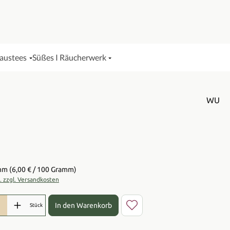
Haustees
Süßes I Räucherwerk
WU
is:
amm
(6,00 € / 100 Gramm)
t. zzgl. Versandkosten
l: Gib den gewünschten Wert ein oder benutze die Schaltflächen 
In den Warenkorb
Stück