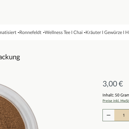
matisiert
Ronnefeldt
Wellness Tee I Chai
Kräuter I Gewürze I 
Packung
3,00 €
Regulärer Pre
Inhalt: 50 Gr
Preise inkl. MwS
Produkt Anzah