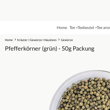
Home
Tee
Teebeutel
Tee aro
Home
Kräuter I Gewürze I Haustees
Gewürze
Pfefferkörner (grün) - 50g Packung
Bildergalerie überspringen