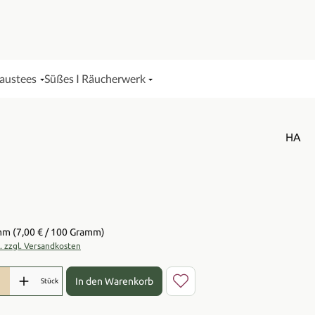
Haustees
Süßes I Räucherwerk
HA
is:
amm
(7,00 € / 100 Gramm)
t. zzgl. Versandkosten
l: Gib den gewünschten Wert ein oder benutze die Schaltflächen 
In den Warenkorb
Stück